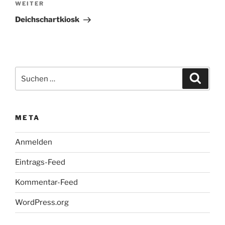
Nächster
WEITER
Beitrag
Deichschartkiosk
Suchen
Suche
nach:
META
Anmelden
Eintrags-Feed
Kommentar-Feed
WordPress.org