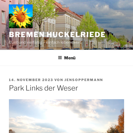
Zum
Inhalt
springen
BREMEN HUCKELRIEDE
Bunt und vielfältig – einfach lebenswert
Menü
VERÖFFENTLICHT
14. NOVEMBER 2023
VON
JENSOPPERMANN
AM
Park Links der Weser