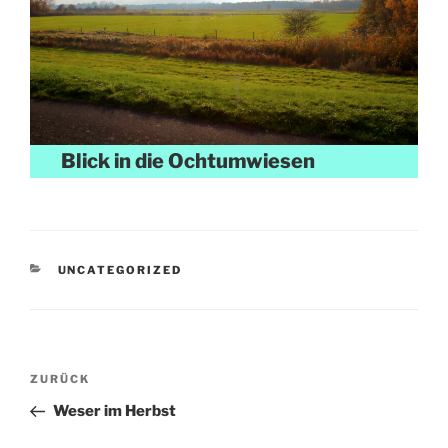
Blick in die Ochtumwiesen
KATEGORIEN
UNCATEGORIZED
Beitragsnavigation
Vorheriger
ZURÜCK
Beitrag
Weser im Herbst