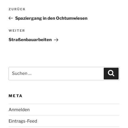
Beitragsnavigation
Vorheriger
ZURÜCK
Beitrag
Spaziergang in den Ochtumwiesen
Nächster
WEITER
Beitrag
Straßenbauarbeiten
Suchen
Suche
nach:
META
Anmelden
Eintrags-Feed