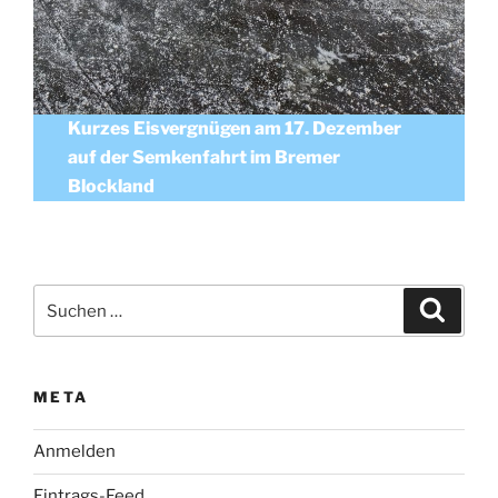
Kurzes Eisvergnügen am 17. Dezember
auf der Semkenfahrt im Bremer
Blockland
Suchen
Suche
nach:
META
Anmelden
Eintrags-Feed