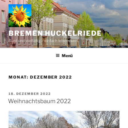
Zum
Inhalt
springen
BREMEN HUCKELRIEDE
Bunt und vielfältig – einfach lebenswert
Menü
MONAT:
DEZEMBER 2022
VERÖFFENTLICHT
18. DEZEMBER 2022
AM
Weihnachtsbaum 2022