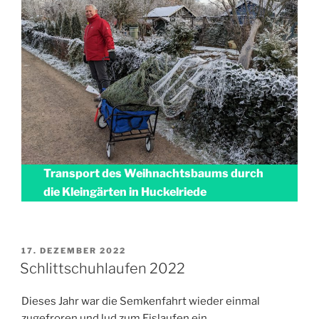
Transport des Weihnachtsbaums durch
die Kleingärten in Huckelriede
VERÖFFENTLICHT
17. DEZEMBER 2022
AM
Schlittschuhlaufen 2022
Dieses Jahr war die Semkenfahrt wieder einmal
zugefroren und lud zum Eislaufen ein.