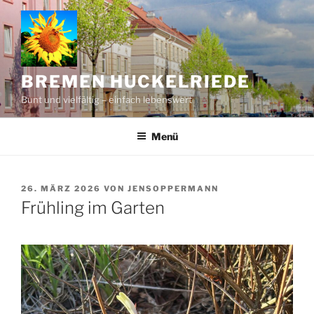
Zum
Inhalt
springen
BREMEN HUCKELRIEDE
Bunt und vielfältig – einfach lebenswert
Menü
VERÖFFENTLICHT
26. MÄRZ 2026
VON
JENSOPPERMANN
AM
Frühling im Garten