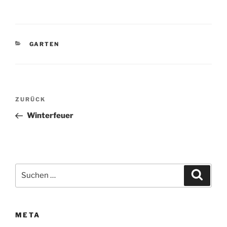
KATEGORIEN
GARTEN
Beitragsnavigation
Vorheriger
ZURÜCK
Beitrag
Winterfeuer
Suchen
Suche
nach:
META